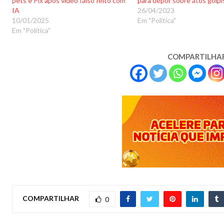
pets e Pix após vídeo falso feito com
para depor sobre atos golpi
IA
26/04/2023
10/01/2025
Em "Política"
Em "Política"
COMPARTILHA
COMPARTILHAR
0