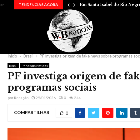
entre…
rar
TENDÊNCIAS AGORA
Em Santa Isabel do Rio Negr
Início
Brasil
PF investiga origem de fake news sobre programas soc
Brasil
Principais Notícias
PF investiga origem de fa
programas sociais
por
Redação
29/01/2026
0
244
COMPARTILHAR
0