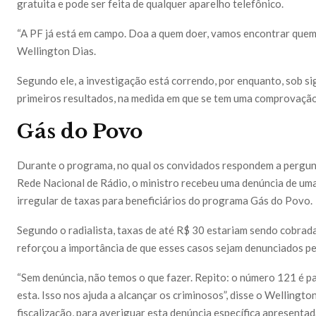
gratuita e pode ser feita de qualquer aparelho telefônico.
“A PF já está em campo. Doa a quem doer, vamos encontrar quem 
Wellington Dias.
Segundo ele, a investigação está correndo, por enquanto, sob s
primeiros resultados, na medida em que se tem uma comprovação 
Gás do Povo
Durante o programa, no qual os convidados respondem a pergunt
Rede Nacional de Rádio, o ministro recebeu uma denúncia de uma
irregular de taxas para beneficiários do programa Gás do Povo.
Segundo o radialista, taxas de até R$ 30 estariam sendo cobrada
reforçou a importância de que esses casos sejam denunciados pe
“Sem denúncia, não temos o que fazer. Repito: o número 121 é p
esta. Isso nos ajuda a alcançar os criminosos”, disse o Wellingt
fiscalização, para averiguar esta denúncia específica apresenta