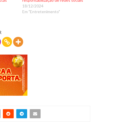
stas
responsabilização de redes sociais
18/12/2024
Em "Entretenimento"
R