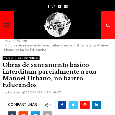
Facebook
Instagram
Youtube
Email
PRIMARY
MENU
Início
Manaus
Obras de saneamento básico interditam parcialmente a rua Manoel
Urbano, no bairro Educandos
Manaus
Principais Notícias
Obras de saneamento básico
interditam parcialmente a rua
Manoel Urbano, no bairro
Educandos
por
Redação
20/03/2019
0
874
COMPARTILHAR
0