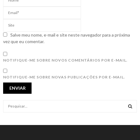
Salve meu nome, e-mail e site neste navegador para a próxima
vez que eu comentar.
NOTIFIQUE-ME SOBRE NOVOS COMENTÁRIOS POR E-MAIL.
NOTIFIQUE-ME SOBRE NOVAS PUBLICAÇÕES POR E-MAIL.
S
e
a
S
r
c
E
h