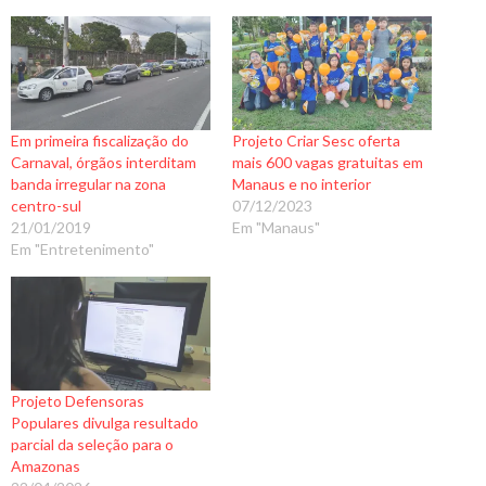
Em primeira fiscalização do
Projeto Criar Sesc oferta
Carnaval, órgãos interditam
mais 600 vagas gratuitas em
banda irregular na zona
Manaus e no interior
centro-sul
07/12/2023
21/01/2019
Em "Manaus"
Em "Entretenimento"
Projeto Defensoras
Populares divulga resultado
parcial da seleção para o
Amazonas