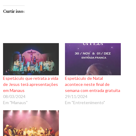
Curtir isso:
Espetáculo que retrata a vida
Espetáculo de Natal
de Jesus terá apresentações
acontece neste final de
em Manaus
semana com entrada gratuita
08/03/2024
29/11/2024
Em "Manaus"
Em "Entretenimento"