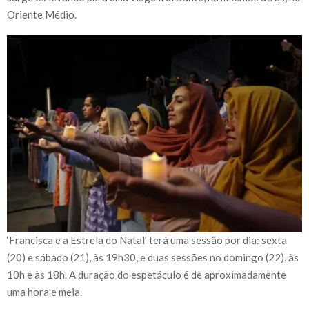
Oriente Médio.
‘Francisca e a Estrela do Natal’ terá uma sessão por dia: sexta
(20) e sábado (21), às 19h30, e duas sessões no domingo (22), às
10h e às 18h. A duração do espetáculo é de aproximadamente
uma hora e meia.