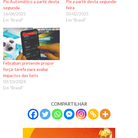
Pix Automático a partir desta
Pix a partir desta segunda-
segunda
feira
16/06/2025
03/02/2025
Em "Brasil"
Em "Brasil"
Febraban pretende propor
força-tarefa para avaliar
impactos das bets
03/10/2024
Em "Brasil"
COMPARTILHAR