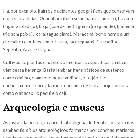
Há, por exemplo, bairros e acidentes geográficos que conservam
nomes de aldeias: Guanabara (baía semelhante a um rio), Pavuna
(lugar atoladiço), Irajá (cuia de mel), Iguaçu (rio grande), Ipanema
(rio sem peixe), Icaraí (água clara), Maracanã (semelhante a um
chocalho) e outros como Tijuca, Jacarepaguá, Guaratiba,
Sepetiba, Acari e Itaguaí.
Cultivos de plantas e hábitos alimentares específicos também
vêm dessa herança. Basta lembrar itens básicos de sustento
como o milho, o amendoim, a mandioca, o feijão. E o
conhecimento sobre plantio e consumo de frutas hoje comuns
como o abacaxi, o pequi e o caju.
Arqueologia e museus
As pistas da ocupação ancestral indígena do território estão nos
sambaquis, sítios arqueológicos formados por conchas, mariscos
e pedaços de madeira. Levantamento do Instituto do Patrimônio