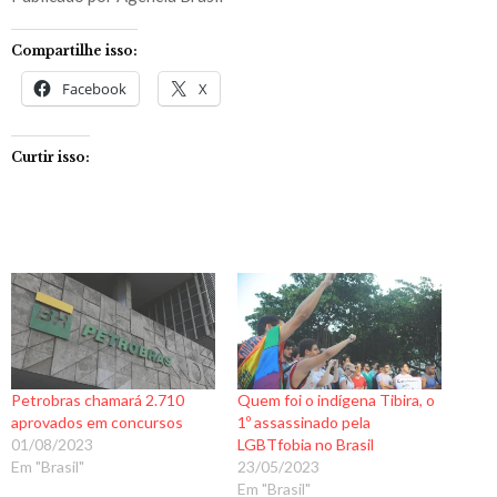
Compartilhe isso:
Facebook
X
Curtir isso:
Petrobras chamará 2.710
Quem foi o indígena Tibira, o
aprovados em concursos
1º assassinado pela
01/08/2023
LGBTfobia no Brasil
Em "Brasil"
23/05/2023
Em "Brasil"