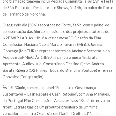
programação também inclui Peixada Comunitária, às 13h, e Festa
de São Pedro dos Pescadores e Shows, às 14h, no palco do Porto
de Fernando de Noronha.
O segundo dia (30/6) acontece no Forte, às 9h, com o painel de
apresentação das film commissions e dos projetos e tutores do
N2B WIP LAB. Às 11h, é a vez da mesa “O Desafio da Film
Commission Nacional”, com Márcio Tavares (MinC), Joelma
Gonzaga (MinTUR) e representantes da Ancine e Secretaria do
Audiovisual/MinC. Às 14h30min, inicia a mesa “Embratur
Apresenta: Audiovisual Construindo Destinos”, com Andrea
Barata Ribeiro (O2 Filmes), Eduardo Brandini (Youtube) e Tereza
Gonzalez (Conspiração).
Às 15h30min, começa o painel “Fomento e Governança
Sustentável – Cash Rebate e Cash Refound”, com Ana Marques,
da Portugal Film Commission. A masterclass “Brasil de novo no
front: Estratégias de um produtor brasileiro de um filme
vencedor de quatro Oscars”, com Daniel Dreifuss (“Nada de