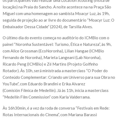
os participantes vão realizar uma Location Scouting (visita de
locação) na Praia do Sancho. A noite acontece na na Praça São
Miguel com uma homenagem ao sambista Moacyr Luz, às 19h,
seguida de projeção ao ar livre do documentário “Moacyr Luz: O
Embaixador Dessa Cidade” (2024), de Tarsilla Alves.
O último dia do evento começa no auditório do ICMBio com o
painel “Noronha Sustentável: Turismo, Ética e Natureza”, às 9h,
com Alice Grossman (EcoNoronha), Lilian Hangae (ICMBio
Fernando de Noronha), Marieta Langeani (Lab Noronha),
Ricardo Peng (ICMBio) e Zé Martins (Projeto Golfinho
Rotador). Às 10h, será ministrada a masterclass “O Poder do
Conteúdo Complementar: Criando um Universo para sua Obra no
YouTube”, com Eduardo Brandini e Erika Alvarez
(Comisión Fílmica de Medellín). Já às 11h, inicia a masterclass
“Medellín Film Commission” com Karla Valderrama.
Às 16h30min, é a vez da roda de conversa “Festivais em Rede:
Rotas Internacionais do Cinema”, com Mariana Barassi