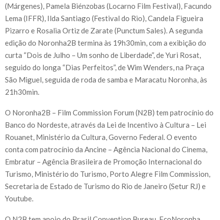
(Márgenes), Pamela Biénzobas (Locarno Film Festival), Facundo
Lema (IFFR), Ilda Santiago (Festival do Rio), Candela Figueira
Pizarro e Rosalia Ortiz de Zarate (Punctum Sales). A segunda
edição do Noronha2B termina às 19h30min, com a exibição do
curta “Dois de Julho – Um sonho de Liberdade”, de Yuri Rosat,
seguido do longa “Dias Perfeitos”, de Wim Wenders, na Praça
São Miguel, seguida de roda de samba e Maracatu Noronha, às
21h30min.
O Noronha2B – Film Commission Forum (N2B) tem patrocínio do
Banco do Nordeste, através da Lei de Incentivo à Cultura – Lei
Rouanet, Ministério da Cultura, Governo Federal. O evento
conta com patrocínio da Ancine – Agência Nacional do Cinema,
Embratur – Agência Brasileira de Promoção Internacional do
Turismo, Ministério do Turismo, Porto Alegre Film Commission,
Secretaria de Estado de Turismo do Rio de Janeiro (Setur RJ) e
Youtube.
O N2B tem apoio do Brasil Convention Bureau, EcoNoronha,