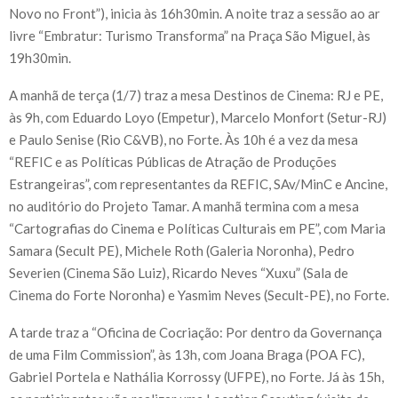
Novo no Front”), inicia às 16h30min. A noite traz a sessão ao ar
livre “Embratur: Turismo Transforma” na Praça São Miguel, às
19h30min.
A manhã de terça (1/7) traz a mesa Destinos de Cinema: RJ e PE,
às 9h, com Eduardo Loyo (Empetur), Marcelo Monfort (Setur-RJ)
e Paulo Senise (Rio C&VB), no Forte. Às 10h é a vez da mesa
“REFIC e as Políticas Públicas de Atração de Produções
Estrangeiras”, com representantes da REFIC, SAv/MinC e Ancine,
no auditório do Projeto Tamar. A manhã termina com a mesa
“Cartografias do Cinema e Políticas Culturais em PE”, com Maria
Samara (Secult PE), Michele Roth (Galeria Noronha), Pedro
Severien (Cinema São Luiz), Ricardo Neves “Xuxu” (Sala de
Cinema do Forte Noronha) e Yasmim Neves (Secult-PE), no Forte.
A tarde traz a “Oficina de Cocriação: Por dentro da Governança
de uma Film Commission”, às 13h, com Joana Braga (POA FC),
Gabriel Portela e Nathália Korrossy (UFPE), no Forte. Já às 15h,