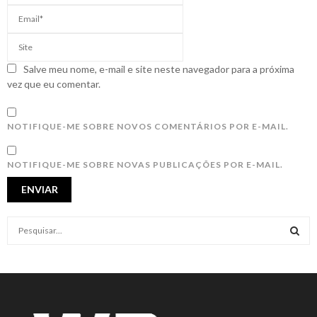
Salve meu nome, e-mail e site neste navegador para a próxima
vez que eu comentar.
NOTIFIQUE-ME SOBRE NOVOS COMENTÁRIOS POR E-MAIL.
NOTIFIQUE-ME SOBRE NOVAS PUBLICAÇÕES POR E-MAIL.
S
e
a
S
r
c
E
h
f
A