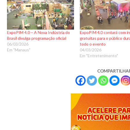
ExpoPIM 4.0 – A Nova Indústria do
ExpoPIM 4.0 contará com in
Brasil divulga programação oficial
gratuitas para o público du
06/03/2026
todo o evento
Em "Manaus"
04/03/2026
Em "Entretenimento"
COMPARTILHA