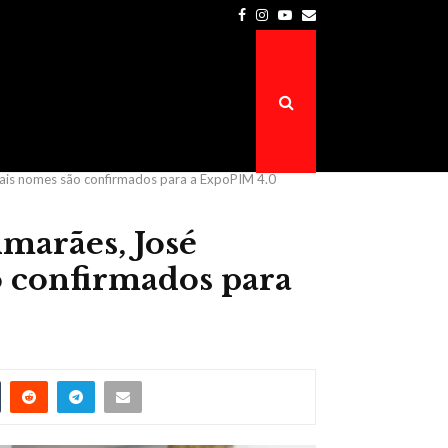
Facebook
Instagram
Youtube
Email
Prefeitura de Atalaia do Norte é a…
mais nomes são confirmados para a ExpoPIM 4.0
imarães, José
o confirmados para