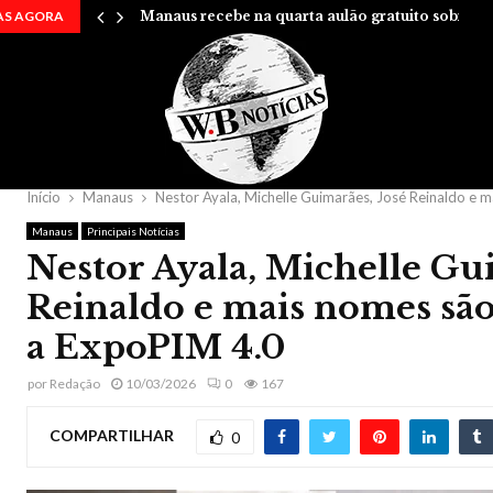
AS AGORA
Manaus recebe na quarta aulão gratuito sobre…
Início
Manaus
Nestor Ayala, Michelle Guimarães, José Reinaldo e 
Manaus
Principais Notícias
Nestor Ayala, Michelle Gu
Reinaldo e mais nomes sã
a ExpoPIM 4.0
por
Redação
10/03/2026
0
167
COMPARTILHAR
0