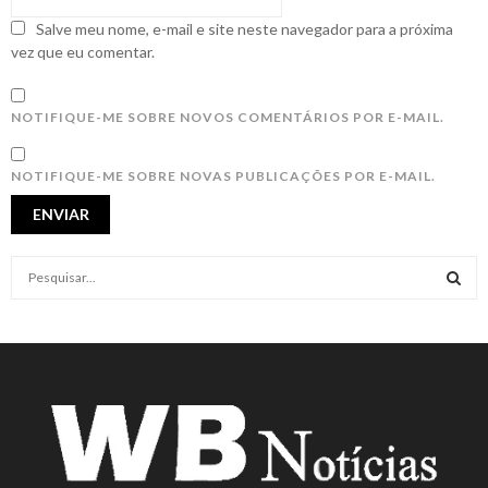
Salve meu nome, e-mail e site neste navegador para a próxima
vez que eu comentar.
NOTIFIQUE-ME SOBRE NOVOS COMENTÁRIOS POR E-MAIL.
NOTIFIQUE-ME SOBRE NOVAS PUBLICAÇÕES POR E-MAIL.
S
e
a
S
r
c
E
h
f
A
o
r
R
: