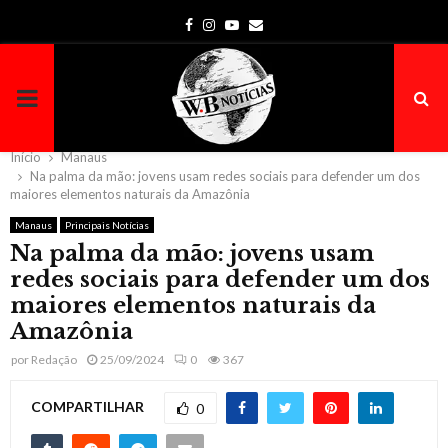
Facebook
Instagram
Youtube
Email
PRIMARY
MENU
Início
Manaus
Na palma da mão: jovens usam redes sociais para defender um dos
maiores elementos naturais da Amazônia
Manaus
Principais Notícias
Na palma da mão: jovens usam
redes sociais para defender um dos
maiores elementos naturais da
Amazônia
por
Redação
25/09/2024
0
367
COMPARTILHAR
0