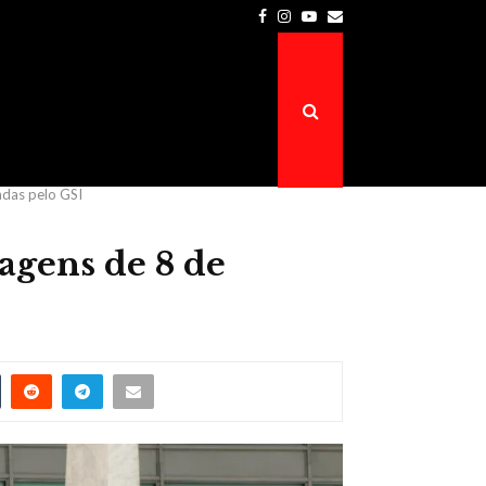
Facebook
Instagram
Youtube
Email
Prefeitura de Atalaia do Norte é a…
adas pelo GSI
agens de 8 de