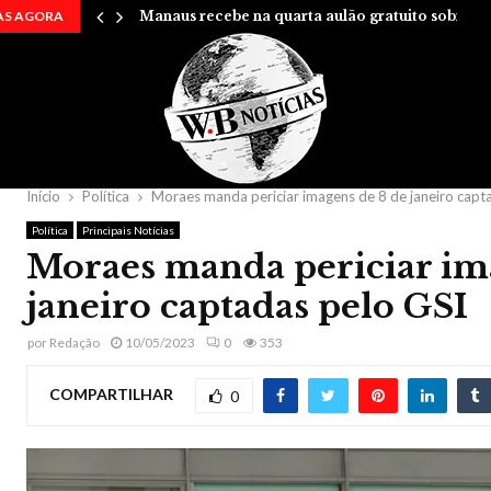
AS AGORA
Manaus recebe na quarta aulão gratuito sobre…
Início
Política
Moraes manda periciar imagens de 8 de janeiro capt
Política
Principais Notícias
Moraes manda periciar im
janeiro captadas pelo GSI
por
Redação
10/05/2023
0
353
COMPARTILHAR
0