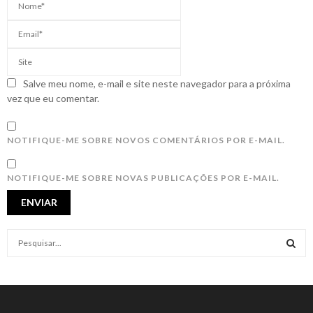
Salve meu nome, e-mail e site neste navegador para a próxima
vez que eu comentar.
NOTIFIQUE-ME SOBRE NOVOS COMENTÁRIOS POR E-MAIL.
NOTIFIQUE-ME SOBRE NOVAS PUBLICAÇÕES POR E-MAIL.
S
e
a
S
r
c
E
h