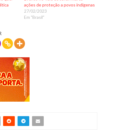
ítica
ações de proteção a povos indígenas
27/02/2023
Em "Brasil"
R