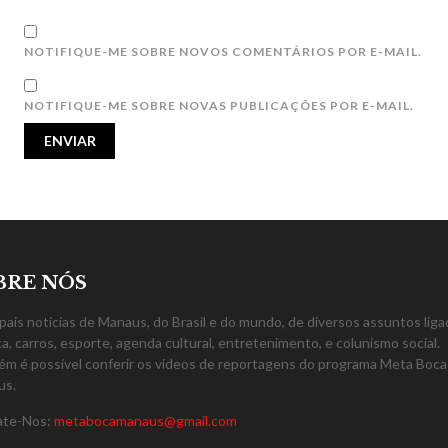
NOTIFIQUE-ME SOBRE NOVOS COMENTÁRIOS POR E-MAIL.
NOTIFIQUE-ME SOBRE NOVAS PUBLICAÇÕES POR E-MAIL.
BRE NÓS
ipais notícias de Manaus, do Brasil e do mundo, de diversos assuntos liga
ica, carros, esporte, agenda cultural, entretenimento, e colunismo social.
m é possível conferir os vídeos de reportagens do programa Meta Boca
us.
ate-Nos:
metabocamanaus@gmail.com