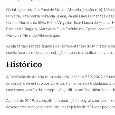
Os integrantes são: Eneá de Stutz e Almeida (presidente), Márc
Oliveira, Rita Maria Miranda Sipahi, Vanda Davi Fernandes de Oli
Carlos Moreira da Silva Filho, Virginius José Lianza da Franca
Camineiro Baggio, Marina da Silva Steinbruch, Egmar José de Ol
Mario de Miranda Albuquerque.
Ainda faltam ser designados os representantes do Ministério da
comissão é considerado prestação de serviço público relevante
Histórico
A Comissão de Anistia foi criada pela Lei nº 10.559/2002 e fu
do ministro de estado dos Direitos Humanos e da Cidadania. O ob
com comprovação da perseguição política sofrida, além de emitir
A partir de 2019, o conceito de reparação integral com que a co
descaracterizado, o que resultou na rejeição de 95% dos pedido