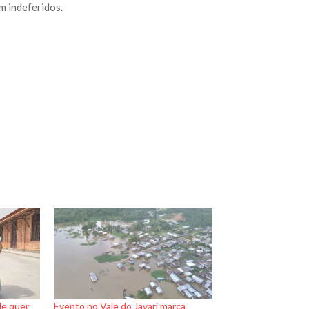
m indeferidos.
le quer
Evento no Vale do Javari marca