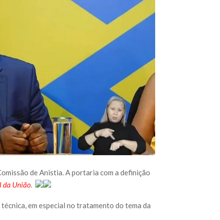
missão de Anistia. A portaria com a definição
al da União
.
 técnica, em especial no tratamento do tema da