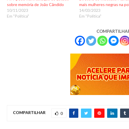
sobre memória de João Cândido
mais mulheres negras na pol
10/11/2023
14/03/2023
Em "Política"
Em "Política"
COMPARTILHA
COMPARTILHAR
0