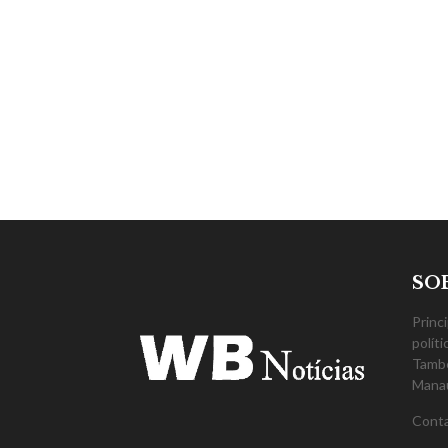
SO
Princ
polít
També
Mana
Cont