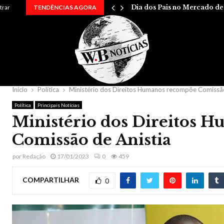
…
trar
TENDÊNCIAS AGORA
Dia dos Pais no Mercado d
Início
Política
Ministério dos Direitos Humanos recompõe Comissão
Política
Principais Notícias
Ministério dos Direitos 
Comissão de Anistia
por
Redação
17/01/2023
0
459
COMPARTILHAR
0