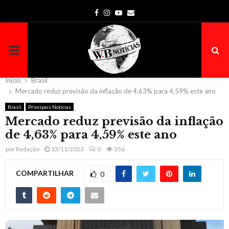
Facebook
Instagram
Youtube
Email
PRIMARY
MENU
Início
Brasil
Mercado reduz previsão da inflação de 4,63% para 4,59% este ano
Brasil
Principais Notícias
Mercado reduz previsão da inflação
de 4,63% para 4,59% este ano
por
Redação
13/11/2023
0
356
COMPARTILHAR
0