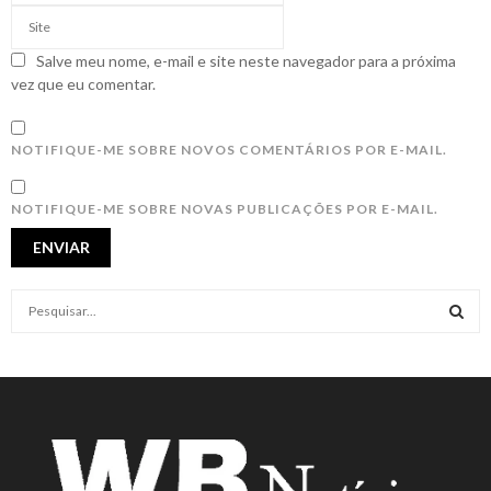
Salve meu nome, e-mail e site neste navegador para a próxima
vez que eu comentar.
NOTIFIQUE-ME SOBRE NOVOS COMENTÁRIOS POR E-MAIL.
NOTIFIQUE-ME SOBRE NOVAS PUBLICAÇÕES POR E-MAIL.
S
e
a
S
r
c
E
h
f
A
o
r
R