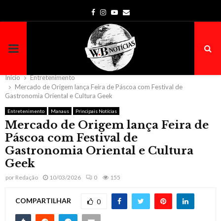
Facebook
Instagram
Youtube
Email
PRIMARY
MENU
Início
Entretenimento
Mercado de Origem lança Feira de Páscoa com Festival de
Gastronomia Oriental e Cultura Geek
Entretenimento
Manaus
Principais Notícias
Mercado de Origem lança Feira de
Páscoa com Festival de
Gastronomia Oriental e Cultura
Geek
por
Redação
10/03/2026
0
155
COMPARTILHAR
0