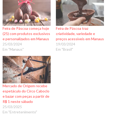
Feira de Páscoa começa hoje
Feira de Páscoa traz
(25) com produtos exclusivos
criatividade, variedade e
e personalizados em Manaus
preços acessíveis em Manaus
25/03/2024
19/03/2024
Em "Manaus"
Em "Brasil"
Mercado de Origem recebe
espetáculo do Circo Caboclo
e bazar com peças a partir de
R$ 1 neste sábado
25/03/2025
Em "Entretenimento"