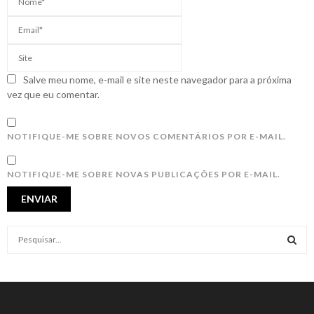
Salve meu nome, e-mail e site neste navegador para a próxima
vez que eu comentar.
NOTIFIQUE-ME SOBRE NOVOS COMENTÁRIOS POR E-MAIL.
NOTIFIQUE-ME SOBRE NOVAS PUBLICAÇÕES POR E-MAIL.
S
e
a
S
r
c
E
h