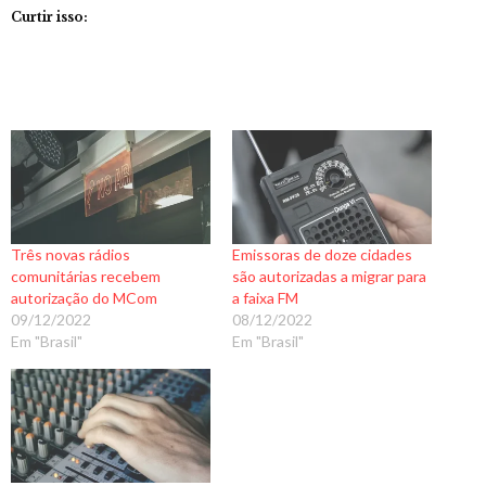
Curtir isso:
Três novas rádios
Emissoras de doze cidades
comunitárias recebem
são autorizadas a migrar para
autorização do MCom
a faixa FM
09/12/2022
08/12/2022
Em "Brasil"
Em "Brasil"