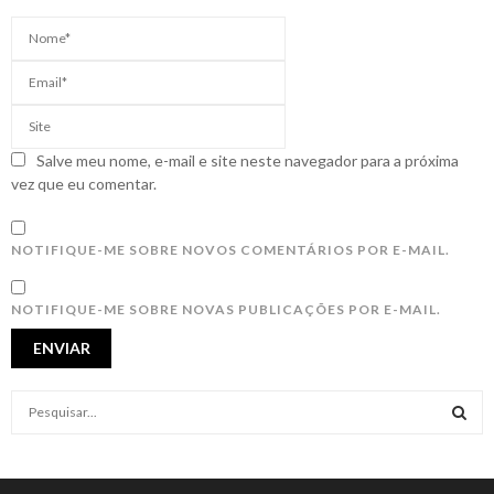
Salve meu nome, e-mail e site neste navegador para a próxima
vez que eu comentar.
NOTIFIQUE-ME SOBRE NOVOS COMENTÁRIOS POR E-MAIL.
NOTIFIQUE-ME SOBRE NOVAS PUBLICAÇÕES POR E-MAIL.
S
e
a
S
r