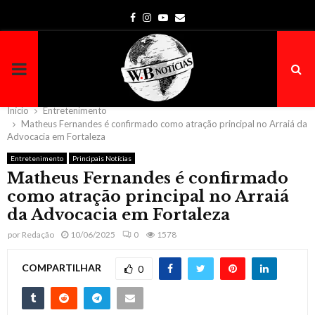
Facebook
Instagram
Youtube
Email
PRIMARY
MENU
Início
Entretenimento
Matheus Fernandes é confirmado como atração principal no Arraiá da
Advocacia em Fortaleza
Entretenimento
Principais Notícias
Matheus Fernandes é confirmado
como atração principal no Arraiá
da Advocacia em Fortaleza
por
Redação
10/06/2025
0
1578
COMPARTILHAR
0