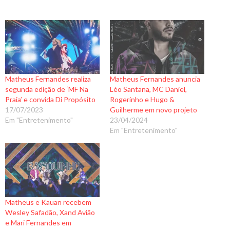
Matheus Fernandes realiza
Matheus Fernandes anuncia
segunda edição de ‘MF Na
Léo Santana, MC Daniel,
Praia’ e convida Di Propósito
Rogerinho e Hugo &
17/07/2023
Guilherme em novo projeto
Em "Entretenimento"
23/04/2024
Em "Entretenimento"
Matheus e Kauan recebem
Wesley Safadão, Xand Avião
e Mari Fernandes em