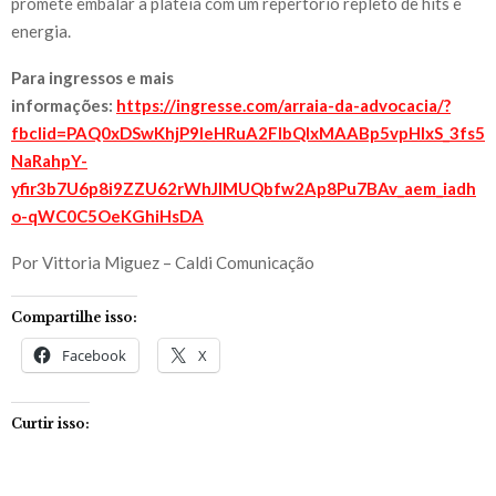
promete embalar a plateia com um repertório repleto de hits e
energia.
Para ingressos e mais
informações:
https://ingresse.com/arraia-da-advocacia/?
fbclid=PAQ0xDSwKhjP9leHRuA2FlbQIxMAABp5vpHIxS_3fs5
NaRahpY-
yfir3b7U6p8i9ZZU62rWhJIMUQbfw2Ap8Pu7BAv_aem_iadh
o-qWC0C5OeKGhiHsDA
Por Vittoria Miguez – Caldi Comunicação
Compartilhe isso:
Facebook
X
Curtir isso: