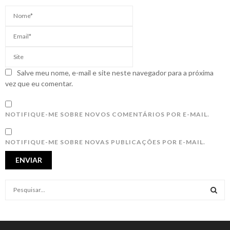
Salve meu nome, e-mail e site neste navegador para a próxima
vez que eu comentar.
NOTIFIQUE-ME SOBRE NOVOS COMENTÁRIOS POR E-MAIL.
NOTIFIQUE-ME SOBRE NOVAS PUBLICAÇÕES POR E-MAIL.
S
e
a
S
r
c