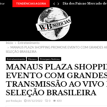
…
trar
TENDÊNCIAS AGORA
Dia dos Pais no Mercado d
Início
Entretenimento
MANAUS PLAZA SHOPPING PROMOVE EVENTO COM GRANDES AR
SELEÇÃO BRASILEIRA
Entretenimento
Manaus
Principais Notícias
MANAUS PLAZA SHOPP
EVENTO COM GRANDES 
TRANSMISSÃO AO VIVO 
SELEÇÃO BRASILEIRA
por
Redação
05/12/2022
0
430