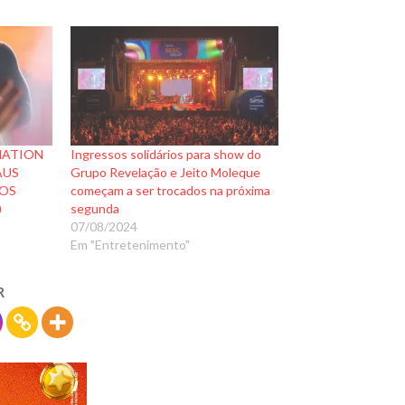
NATION
Ingressos solidários para show do
AUS
Grupo Revelação e Jeito Moleque
DOS
começam a ser trocados na próxima
)
segunda
07/08/2024
Em "Entretenimento"
R