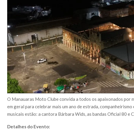
O Manauaras Moto Clube convida a todos os apaixonados por mot
em geral para celebrar mais um ano de estrada, companheirismo 
musicais estão: a cantora Bárbara Wids, as bandas Oficial 80 e 
Detalhes do Evento: