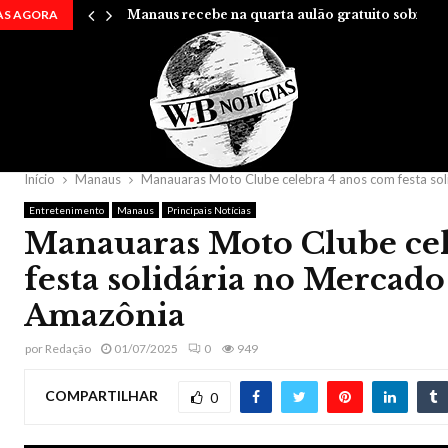
AS AGORA
Manaus recebe na quarta aulão gratuito sobre…
Início
Manaus
Manauaras Moto Clube celebra 4 anos com festa so
Entretenimento
Manaus
Principais Notícias
Manauaras Moto Clube cel
festa solidária no Mercad
Amazônia
por
Redação
01/07/2025
0
949
COMPARTILHAR
0