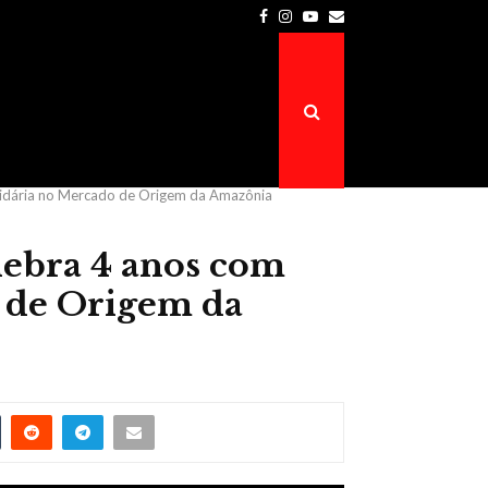
Facebook
Instagram
Youtube
Email
Prefeitura de Atalaia do Norte é a…
lidária no Mercado de Origem da Amazônia
ebra 4 anos com
o de Origem da