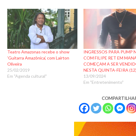
Teatro Amazonas recebe o show
INGRESSOS PARA PUMP 
‘Guitarra Amazônica’, com Lairton
COM FILIPE RET EM MAN
Oliveira
COMEÇAM A SER VENDI
25/02/2019
NESTA QUINTA-FEIRA (12
Em "Agenda cultural"
13/09/2024
Em "Entretenimento"
COMPARTILHA