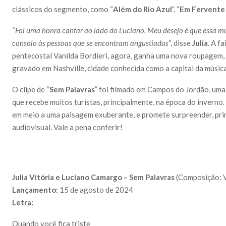
clássicos do segmento, como “
Além do Rio Azul
”, “
Em Fervente
“
Foi uma honra cantar ao lado do Luciano. Meu desejo é que essa mú
consolo às pessoas que se encontram angustiadas
“, disse
Julia
. A f
pentecostal Vanilda Bordieri, agora, ganha uma nova roupagem, 
gravado em Nashville, cidade conhecida como a capital da músic
O clipe de “
Sem Palavras
” foi filmado em Campos do Jordão, uma
que recebe muitos turistas, principalmente, na época do inverno.
em meio a uma paisagem exuberante, e promete surpreender, pri
audiovisual. Vale a pena conferir!
Julia Vitória e Luciano Camargo – Sem Palavras
(Composição: V
Lançamento:
15 de agosto de 2024
Letra:
Quando você fica triste