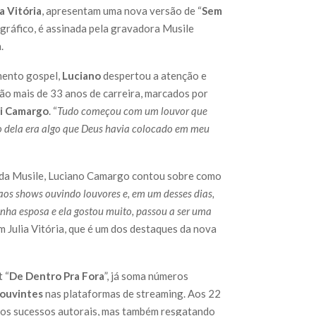
ia Vitória
, apresentam uma nova versão de “
Sem
ográfico, é assinada pela gravadora Musile
.
mento gospel,
Luciano
despertou a atenção e
ão mais de 33 anos de carreira, marcados por
i Camargo
. “
Tudo começou com um louvor que
o dela era algo que Deus havia colocado em meu
 da Musile, Luciano Camargo contou sobre como
 aos shows ouvindo louvores e, em um desses dias,
nha esposa e ela gostou muito, passou a ser uma
com Julia Vitória, que é um dos destaques da nova
 “
De Dentro Pra Fora
”, já soma números
 ouvintes
nas plataformas de streaming. Aos 22
sos sucessos autorais, mas também resgatando