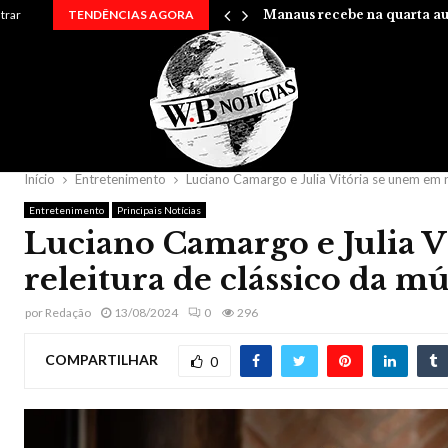
rry em uma…
ntrar
TENDÊNCIAS AGORA
Manaus recebe na quarta au
Início
Entretenimento
Luciano Camargo e Julia Vitória se unem em re
Entretenimento
Principais Notícias
Luciano Camargo e Julia V
releitura de clássico da mú
por
Redação
13/08/2024
0
296
COMPARTILHAR
0