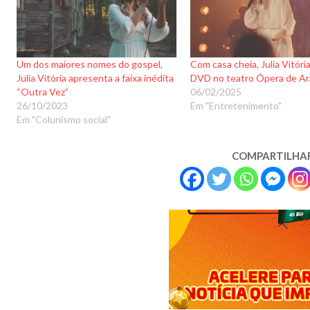
Um dos maiores nomes do gospel,
Com casa cheia, Julia Vitóri
Julia Vitória apresenta a faixa inédita
DVD no teatro Ópera de A
“Outra Vez”
06/02/2025
26/10/2023
Em "Entretenimento"
Em "Colunismo social"
COMPARTILHA