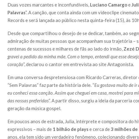
Duas vozes marcantes e inconfundíveis,
Luciano Camargo
e
Jul
Palavras
”. A canção, que conta ainda com um videoclipe cinemat
Records e será lançada ao público nesta quinta-feira (15), às 10h
Desde que compartilhou o desejo de se dedicar, também, ao seg
admiração de muitas pessoas que acompanham sua trajetória – s
centenas de sucessos e milhares de fãs ao lado do irmão,
Zezé D
gravei a pedido da minha mãe. Com o tempo, entendi que esse desej
coração
”, declarou o cantor em entrevista ao site Antagonista.
Em uma conversa despretensiosa com Ricardo Carreras, diretor
“Sem Palavras” faz parte da história dele. “
Eu gostava muito de ir
eu conheci essa canção. Assim que cheguei em casa, mostrei para mi
das nossas preferidas
”. A partir disso, surgiu a ideia da parceria 
geração da música gospel.
Em poucos anos de estrada, Julia, intérprete e compositora do hit
expressivos – mais de
1 bilhão de plays
e cerca de
3 milhões de
anos, ela tem sido um verdadeiro fenômeno, colecionando diver