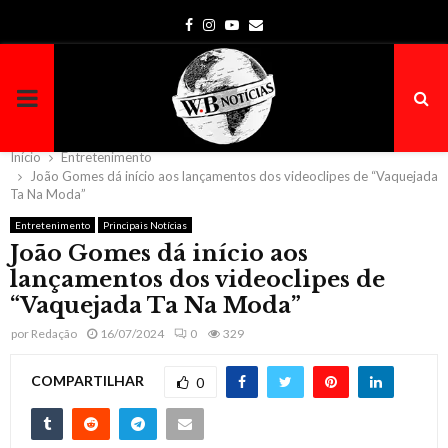
Facebook
Instagram
Youtube
Email
PRIMARY
MENU
Início
Entretenimento
João Gomes dá início aos lançamentos dos videoclipes de “Vaquejada
Ta Na Moda”
Entretenimento
Principais Notícias
João Gomes dá início aos
lançamentos dos videoclipes de
“Vaquejada Ta Na Moda”
por
Redação
16/07/2024
0
329
COMPARTILHAR
0