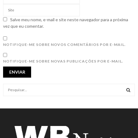
Salve meu nome, e-mail e site neste navegador para a próxima
vez que eu comentar.
NOTIFIQUE-ME SOBRE NOVOS COMENTÁRIOS POR E-MAIL.
NOTIFIQUE-ME SOBRE NOVAS PUBLICAÇÕES POR E-MAIL.
S
e
a
S
r
c
E
h
f
A
o