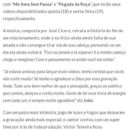
com “
Me Ama Sem Pausa
” e “
Pegada da Roça
”, que terão seus
vídeos disponibilizados quinta (18) e sexta-feira (19),
respectivamente.
A música, composta por José Cícero, retrata a história do fim de
um relacionamento, onde o eu lírico ainda sente falta de sua
amada e não consegue tirar ela de sua cabeça, pensando se um
dia ela ainda voltará.
“Fico na janela a te esperar/ E a minha cabeça
chega a imaginar/ Com o pensamento se ainda você vai voltar.”
“Já estava ansioso para lançar esses vídeos, tenho certeza que vocês
vão curtir muito! Só tenho a agradecer a Deus por essa gravação
linda. Tudo saiu bem melhor do que o planejado, graças ao público
que cantou, dançou e curtiu muito. Gosto de ter essa troca de energia
com cada um, é sempre muito agradável”
diz
João.
Com um palco mais intimista, jogo de luzes e fogos que deixaram
a gravação ainda mais especial, o cantor contou com um super
time por trás de toda produção. Victor Teixeira ficou