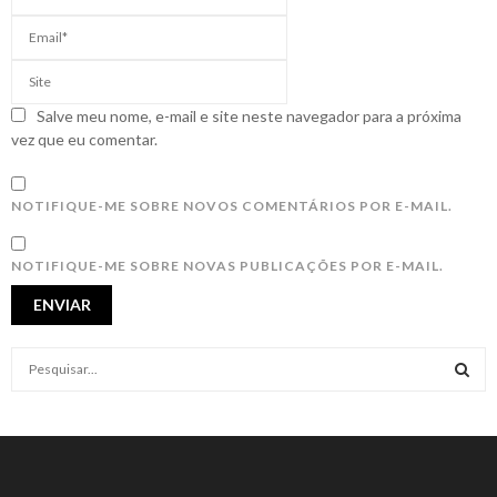
Salve meu nome, e-mail e site neste navegador para a próxima
vez que eu comentar.
NOTIFIQUE-ME SOBRE NOVOS COMENTÁRIOS POR E-MAIL.
NOTIFIQUE-ME SOBRE NOVAS PUBLICAÇÕES POR E-MAIL.
S
e
a
S
r
c
E
h