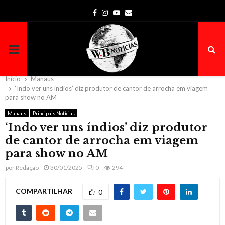
Facebook
Instagram
Youtube
Email
PRIMARY
MENU
Início
Manaus
‘Indo ver uns índios’ diz produtor de cantor de arrocha em viagem
para show no AM
Manaus
Principais Notícias
‘Indo ver uns índios’ diz produtor
de cantor de arrocha em viagem
para show no AM
por
Redação
30/01/2025
0
294
COMPARTILHAR
0