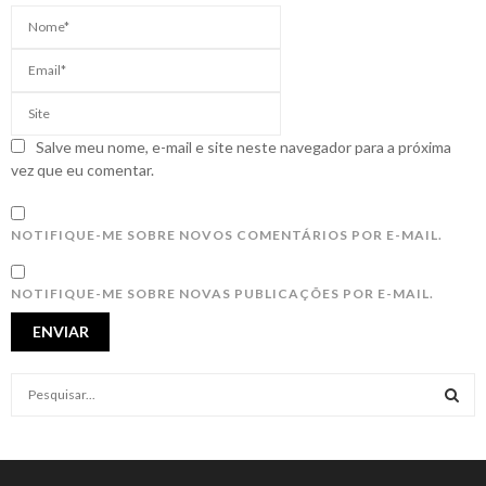
Salve meu nome, e-mail e site neste navegador para a próxima
vez que eu comentar.
NOTIFIQUE-ME SOBRE NOVOS COMENTÁRIOS POR E-MAIL.
NOTIFIQUE-ME SOBRE NOVAS PUBLICAÇÕES POR E-MAIL.
S
e
a
S
r
c
E