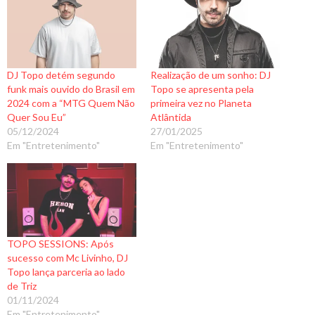
DJ Topo detém segundo
Realização de um sonho: DJ
funk mais ouvido do Brasil em
Topo se apresenta pela
2024 com a “MTG Quem Não
primeira vez no Planeta
Quer Sou Eu”
Atlântida
05/12/2024
27/01/2025
Em "Entretenimento"
Em "Entretenimento"
TOPO SESSIONS: Após
sucesso com Mc Livinho, DJ
Topo lança parceria ao lado
de Triz
01/11/2024
Em "Entretenimento"