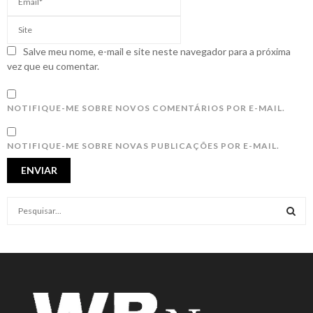
Salve meu nome, e-mail e site neste navegador para a próxima
vez que eu comentar.
NOTIFIQUE-ME SOBRE NOVOS COMENTÁRIOS POR E-MAIL.
NOTIFIQUE-ME SOBRE NOVAS PUBLICAÇÕES POR E-MAIL.
S
e
a
S
r
c
E
h
f
A
o