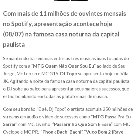
Com mais de 11 milhões de ouvintes mensais
no Spotify, apresentação acontece hoje
(08/07) na famosa casa noturna da capital
paulista
Se mantendo há semanas entre as três músicas mais tocadas do
Spotify com a “
MTG Quem Não Quer Sou Eu
” ao lado de Seu
Jorge, Mc Leozin e MC G15,
DJ Topo
se apresenta hoje no Vila
JK. Agitando a noite da famosa casa noturna da capital paulista,
o DJ sobe ao palco para apresentar seus maiores sucessos, que
estão bombando em todas as plataformas de música.
Com seu bordão “E aê, Dj Topo”, o artista acumula 250 milhões de
streams em áudio e vídeo de sucessos como “
MTG Passa Pra Eu
Sarrar
” com MC Livinho, “
Passarinho Que Som É Esse
” com MC
Cyclope e MC PR, “
Phonk Bachi Bachi
”, “
Vuco Bom 2 (Rave