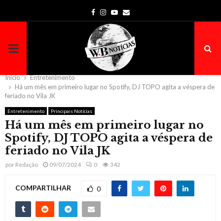
Facebook
Instagram
Youtube
Email
PRIMARY
MENU
Início
Entretenimento
Há um mês em primeiro lugar no Spotify, DJ TOPO agita a véspera de
feriado no Vila JK
Entretenimento
Principais Notícias
Há um mês em primeiro lugar no
Spotify, DJ TOPO agita a véspera de
feriado no Vila JK
por
Redação
09/07/2024
0
342
COMPARTILHAR
0