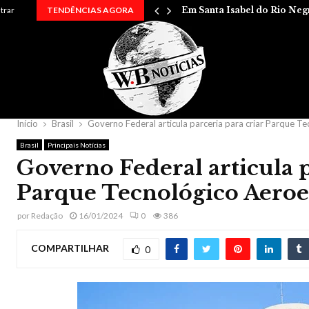
 entre…
ntrar
TENDÊNCIAS AGORA
Em Santa Isabel do Rio Neg
Início
Brasil
Governo Federal articula parceria para criar Parque T
Brasil
Principais Notícias
Governo Federal articula p
Parque Tecnológico Aeroe
por
Redação
16/01/2024
0
386
COMPARTILHAR
0