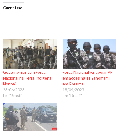
Curtir isso:
Governo mantém Força
Força Nacional vai apoiar PF
Nacional na Terra Indígena
em ações na TI Yanomami,
Nonoai
em Roraima
23/06/2023
18/04/2023
Em "Brasil"
Em "Brasil"