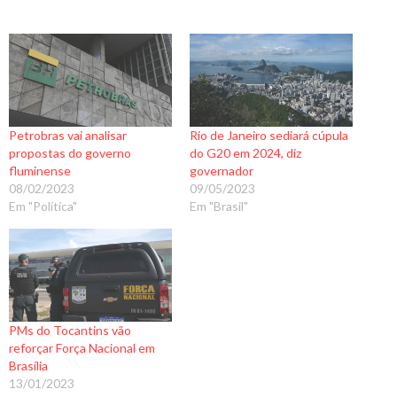
Petrobras vai analisar
Rio de Janeiro sediará cúpula
propostas do governo
do G20 em 2024, diz
fluminense
governador
08/02/2023
09/05/2023
Em "Política"
Em "Brasil"
PMs do Tocantins vão
reforçar Força Nacional em
Brasília
13/01/2023