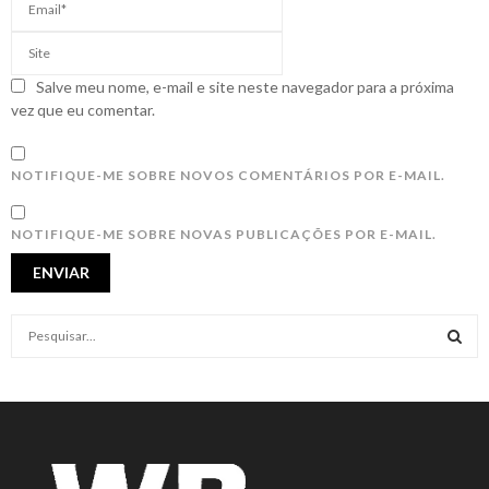
Salve meu nome, e-mail e site neste navegador para a próxima
vez que eu comentar.
NOTIFIQUE-ME SOBRE NOVOS COMENTÁRIOS POR E-MAIL.
NOTIFIQUE-ME SOBRE NOVAS PUBLICAÇÕES POR E-MAIL.
S
e
a
S
r
c
E
h
f
A
o