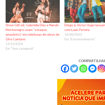
Show GilCaê: Gabriella Dias e Nando
Diego & Victor Hugo lançam
Montenegro usam “sotaque
com Luan Pereira
amazônico” em releituras de obras de
16/06/2023
Gil e Caetano
Em "Entretenimento"
13/12/2024
Em "Sem categoria"
COMPARTILHA