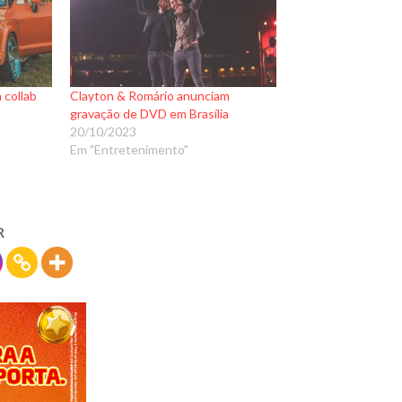
 collab
Clayton & Romário anunciam
gravação de DVD em Brasília
20/10/2023
Em "Entretenimento"
R