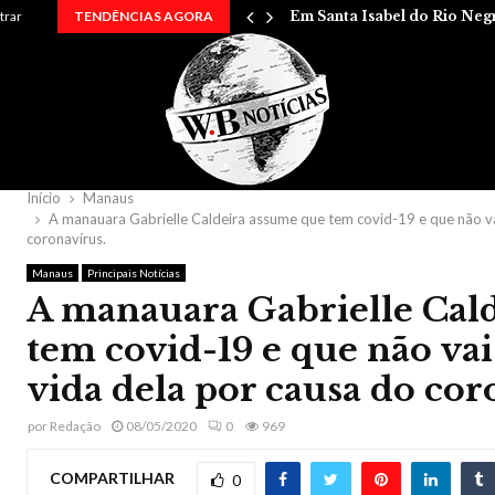
 entre…
trar
TENDÊNCIAS AGORA
Em Santa Isabel do Rio Neg
Início
Manaus
A manauara Gabrielle Caldeira assume que tem covid-19 e que não vai
coronavírus.
Manaus
Principais Notícias
A manauara Gabrielle Cal
tem covid-19 e que não vai
vida dela por causa do cor
por
Redação
08/05/2020
0
969
COMPARTILHAR
0