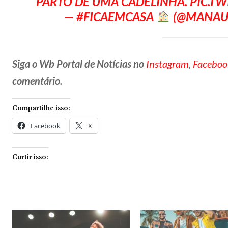
PARTO DE UMA CADELINHA.
PIC.T
— #FICAEMCASA
(@MANAU
Siga o Wb Portal de Notícias no
Instagram
,
Faceboo
comentário.
Compartilhe isso:
Facebook
X
Curtir isso: