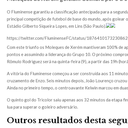
O Fluminense garantiu a classificação antecipada para a segunda
principal competição de futebol de base do mundo, após golear o
Estádio Gilberto Siqueira Lopes, em Lins (São Paulo).
https://twitter.com/FluminenseFC/status/187641017323086
Com este triunfo os Moleques de Xerém mantiveram 100% de apr
pontos e assumindo a liderança do Grupo 10. O próximo compro
Rômulo Rodriguez será na quinta-feira (9), a partir das 19h (horár
A vitória do Fluminense começou a ser construída aos 11 minut
cruzamento de Enzo. Seis minutos depois, João Lourenço cruzou
Ainda no primeiro tempo, o centroavante Kelwin marcou em dua
O quinto gol do Tricolor saiu apenas aos 32 minutos da etapa f
lua para superar o goleiro adversário.
Outros resultados desta seg