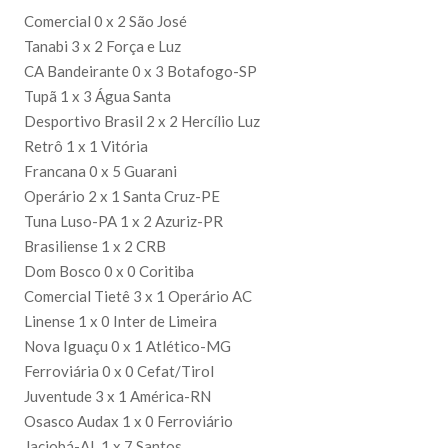
Comercial 0 x 2 São José
Tanabi 3 x 2 Força e Luz
CA Bandeirante 0 x 3 Botafogo-SP
Tupã 1 x 3 Água Santa
Desportivo Brasil 2 x 2 Hercílio Luz
Retrô 1 x 1 Vitória
Francana 0 x 5 Guarani
Operário 2 x 1 Santa Cruz-PE
Tuna Luso-PA 1 x 2 Azuriz-PR
Brasiliense 1 x 2 CRB
Dom Bosco 0 x 0 Coritiba
Comercial Tietê 3 x 1 Operário AC
Linense 1 x 0 Inter de Limeira
Nova Iguaçu 0 x 1 Atlético-MG
Ferroviária 0 x 0 Cefat/Tirol
Juventude 3 x 1 América-RN
Osasco Audax 1 x 0 Ferroviário
Jaciobá-AL 1 x 7 Santos