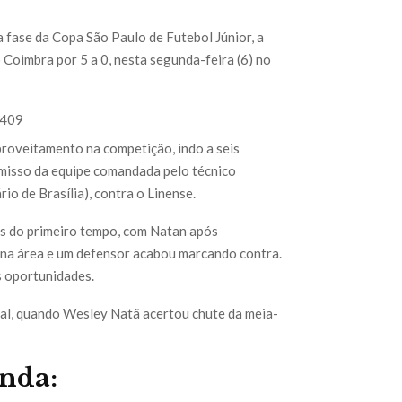
 fase da Copa São Paulo de Futebol Júnior, a
 Coimbra por 5 a 0, nesta segunda-feira (6) no
2409
oveitamento na competição, indo a seis
misso da equipe comandada pelo técnico
io de Brasília), contra o Linense.
os do primeiro tempo, com Natan após
 na área e um defensor acabou marcando contra.
s oportunidades.
inal, quando Wesley Natã acertou chute da meia-
unda: