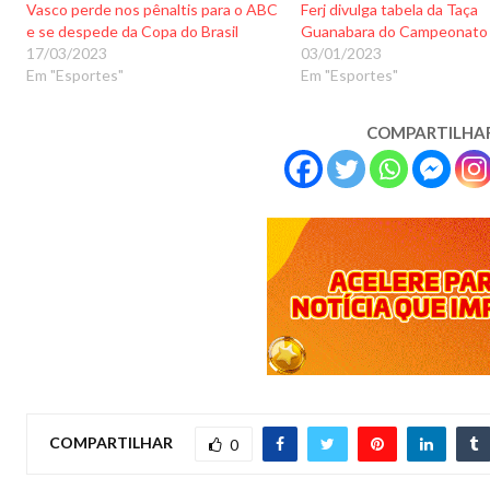
Vasco perde nos pênaltis para o ABC
Ferj divulga tabela da Taça
e se despede da Copa do Brasil
Guanabara do Campeonato 
17/03/2023
03/01/2023
Em "Esportes"
Em "Esportes"
COMPARTILHA
COMPARTILHAR
0