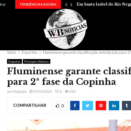
 entre…
trar
TENDÊNCIAS AGORA
Em Santa Isabel do Rio Neg
Início
Esportes
Fluminense garante classificação antecipada para 2
Esportes
Principais Notícias
Fluminense garante classi
para 2ª fase da Copinha
por
Redação
07/01/2025
0
350
COMPARTILHAR
0