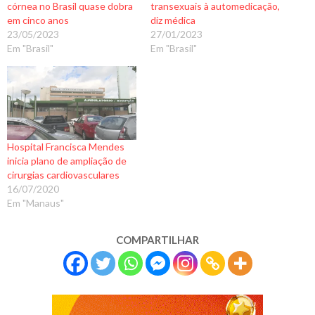
córnea no Brasil quase dobra
transexuais à automedicação,
em cinco anos
diz médica
23/05/2023
27/01/2023
Em "Brasil"
Em "Brasil"
Hospital Francisca Mendes
inicia plano de ampliação de
cirurgias cardiovasculares
16/07/2020
Em "Manaus"
COMPARTILHAR