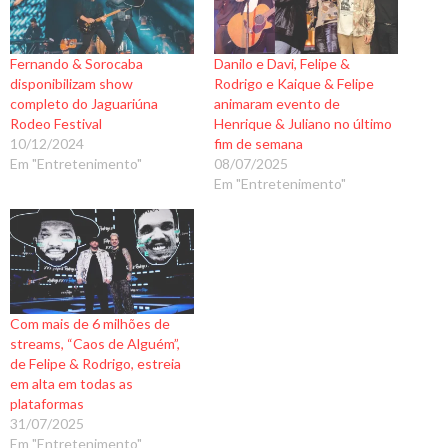
Fernando & Sorocaba
Danilo e Davi, Felipe &
disponibilizam show
Rodrigo e Kaique & Felipe
completo do Jaguariúna
animaram evento de
Rodeo Festival
Henrique & Juliano no último
10/12/2024
fim de semana
Em "Entretenimento"
08/07/2025
Em "Entretenimento"
Com mais de 6 milhões de
streams, “Caos de Alguém”,
de Felipe & Rodrigo, estreia
em alta em todas as
plataformas
31/07/2025
Em "Entretenimento"