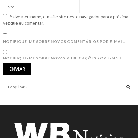
Salve meu nome, e-mail e site neste navegador para a próxima
vez que eu comentar.
NOTIFIQUE-ME SOBRE NOVOS COMENTÁRIOS POR E-MAIL.
NOTIFIQUE-ME SOBRE NOVAS PUBLICAÇÕES POR E-MAIL.
S
e
a
S
r
c
E
h
f
A
o
r
R