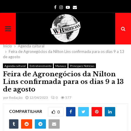
Facebook
Instagram
Youtube
Email
PRIMARY
MENU
Início
Agenda cultural
Feira de Agronegócios da Nilton Lins confirmada para os dias 9 a 13
de agosto
Agenda cultural
Entretenimento
Manaus
Principais Notícias
Feira de Agronegócios da Nilton
Lins confirmada para os dias 9 a 13
de agosto
por
Redação
12/04/2023
0
577
COMPARTILHAR
0