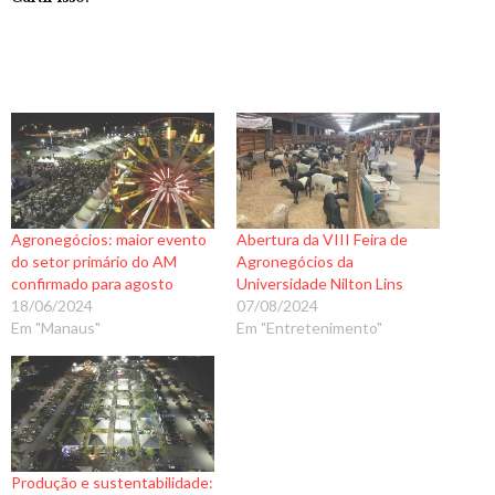
Agronegócios: maior evento
Abertura da VIII Feira de
do setor primário do AM
Agronegócios da
confirmado para agosto
Universidade Nilton Lins
18/06/2024
07/08/2024
Em "Manaus"
Em "Entretenimento"
Produção e sustentabilidade: