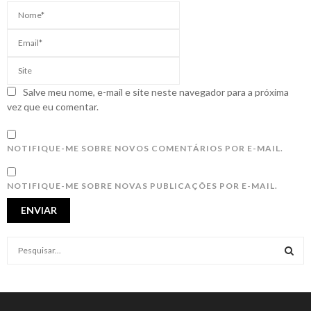
Salve meu nome, e-mail e site neste navegador para a próxima
vez que eu comentar.
NOTIFIQUE-ME SOBRE NOVOS COMENTÁRIOS POR E-MAIL.
NOTIFIQUE-ME SOBRE NOVAS PUBLICAÇÕES POR E-MAIL.
S
e
a
S
r
c
E