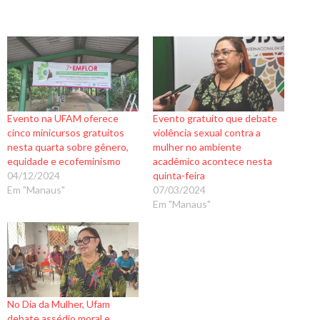
a
r
r
e
g
a
n
Evento na UFAM oferece
Evento gratuito que debate
d
cinco minicursos gratuitos
violência sexual contra a
o
nesta quarta sobre gênero,
mulher no ambiente
equidade e ecofeminismo
acadêmico acontece nesta
.
04/12/2024
quinta-feira
.
Em "Manaus"
07/03/2024
.
Em "Manaus"
No Dia da Mulher, Ufam
debate assédio moral e