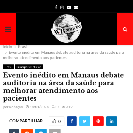
Facebook
Instagram
Youtube
Email
PRIMARY
MENU
Início
Brasil
Evento inédito em Manaus debate auditoria na área da saúde para
melhorar atendimento aos pacientes
Brasil
Principais Notícias
Evento inédito em Manaus debate
auditoria na área da saúde para
melhorar atendimento aos
pacientes
por
Redação
18/01/2024
0
319
COMPARTILHAR
0