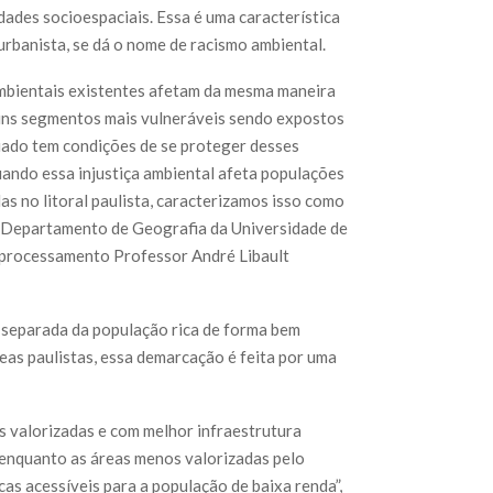
ades socioespaciais. Essa é uma característica
urbanista, se dá o nome de racismo ambiental.
mbientais existentes afetam da mesma maneira
uns segmentos mais vulneráveis sendo expostos
iado tem condições de se proteger desses
ando essa injustiça ambiental afeta populações
as no litoral paulista, caracterizamos isso como
o Departamento de Geografia da Universidade de
oprocessamento Professor André Libault
é separada da população rica de forma bem
neas paulistas, essa demarcação é feita por uma
s valorizadas e com melhor infraestrutura
, enquanto as áreas menos valorizadas pelo
cas acessíveis para a população de baixa renda”,