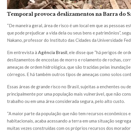
Temporal provoca deslizamentos na Barra do 
“De maneira geral, área de risco é um local em que as pessoas e
que pode prejudicar a vida dela ou seus bens e patrimônios”, se
Nakano, professor do Instituto das Cidades da Universidade Fede
Em entrevista à
Agência Brasil
, ele disse que “há perigos de or
deslizamentos de encostas de morro e rolamento de rochas, corr
ameaças de ordem hidrológica, que são trazidas pelas inundaçõe
córregos. E há também outros tipos de ameaças como solos con
Essas áreas de grande risco no Brasil, sujeitas a enchentes ou 
principalmente por uma população mais vulnerável, que não con
trabalho ou em uma área considerada segura, pelo alto custo.
“A maior parte da população que não tem recursos econômicos e
habitacionais, acaba acessando a terra em uma situação segregada
muitas vezes construídas com os próprios recursos dos moradore