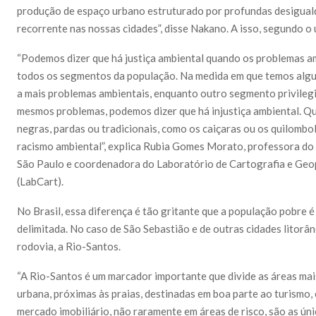
produção de espaço urbano estruturado por profundas desiguald
recorrente nas nossas cidades”, disse Nakano. A isso, segundo o 
“Podemos dizer que há justiça ambiental quando os problemas a
todos os segmentos da população. Na medida em que temos alg
a mais problemas ambientais, enquanto outro segmento privileg
mesmos problemas, podemos dizer que há injustiça ambiental. Qu
negras, pardas ou tradicionais, como os caiçaras ou os quilombol
racismo ambiental”, explica Rubia Gomes Morato, professora d
São Paulo e coordenadora do Laboratório de Cartografia e Ge
(LabCart).
No Brasil, essa diferença é tão gritante que a população pobre 
delimitada. No caso de São Sebastião e de outras cidades litorâ
rodovia, a Rio-Santos.
“A Rio-Santos é um marcador importante que divide as áreas mai
urbana, próximas às praias, destinadas em boa parte ao turismo
mercado imobiliário, não raramente em áreas de risco, são as úni