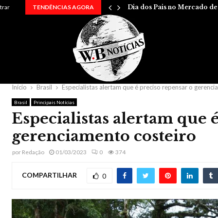
…
trar
TENDÊNCIAS AGORA
Dia dos Pais no Mercado d
Início
Brasil
Especialistas alertam que é preciso repensar o gerenci
Brasil
Principais Notícias
Especialistas alertam que 
gerenciamento costeiro
por
Redação
01/03/2023
0
374
COMPARTILHAR
0