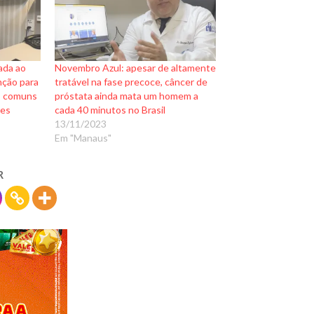
ada ao
Novembro Azul: apesar de altamente
nção para
tratável na fase precoce, câncer de
s comuns
próstata ainda mata um homem a
tes
cada 40 minutos no Brasil
13/11/2023
Em "Manaus"
R