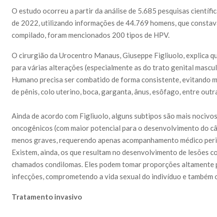
O estudo ocorreu a partir da análise de 5.685 pesquisas científi
de 2022, utilizando informações de 44.769 homens, que constav
compilado, foram mencionados 200 tipos de HPV.
O cirurgião da Urocentro Manaus, Giuseppe Figliuolo, explica que
para várias alterações (especialmente as do trato genital mascu
Humano precisa ser combatido de forma consistente, evitando m
de pênis, colo uterino, boca, garganta, ânus, esôfago, entre outr
Ainda de acordo com Figliuolo, alguns subtipos são mais nocivos
oncogênicos (com maior potencial para o desenvolvimento do cân
menos graves, requerendo apenas acompanhamento médico periód
Existem, ainda, os que resultam no desenvolvimento de lesões c
chamados condilomas. Eles podem tomar proporções altamente pr
infecções, comprometendo a vida sexual do indivíduo e também o
Tratamento invasivo