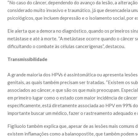
“No caso do câncer, dependendo do avanço da lesão, a alteração
considerado muito invasivo e traumático, já que desencadeia um
psicológicos, que incluem depressão e o isolamento social, por ex
Ele alerta que a demora no diagnóstico, quando os primeiros sina
metástase e até à morte. “A metástase ocorre quando o câncer s
dificultando o combate às células cancerígenas”, destacou.
Transmissibilidade
A grande maioria dos HPVs é assintomática ou apresenta lesões 
genitais, as quais também precisam ser tratadas. “Existem os sub
associados ao câncer, e que são os que mais preocupam. Especia
em primeiro lugar como o estado com maior incidência de câncer d
especificamente, está diretamente associada ao HPV em 99% dos 
importante buscar um médico, fazer o rastreamento adequado e n
Figliuolo também explica que, apesar de as lesões mais comuns 
existem inflamações como a balanopostite, que também podem ser