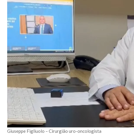
Giuseppe Figliuolo – Cirurgião uro-oncologista