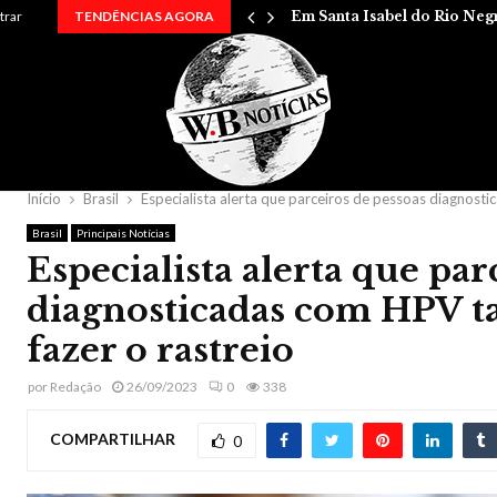
 entre…
trar
TENDÊNCIAS AGORA
Em Santa Isabel do Rio Neg
Início
Brasil
Especialista alerta que parceiros de pessoas diagnos
Brasil
Principais Notícias
Especialista alerta que par
diagnosticadas com HPV
fazer o rastreio
por
Redação
26/09/2023
0
338
COMPARTILHAR
0