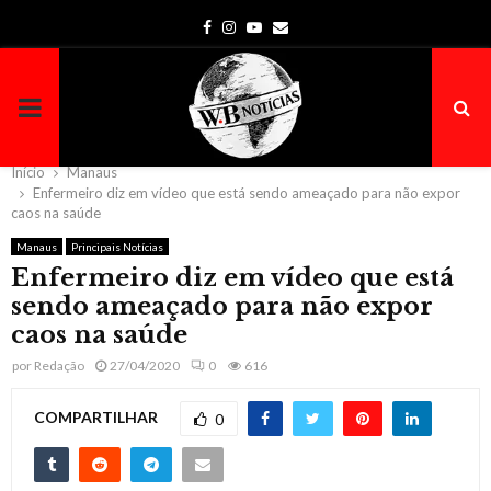
Facebook
Instagram
Youtube
Email
PRIMARY
MENU
Início
Manaus
Enfermeiro diz em vídeo que está sendo ameaçado para não expor
caos na saúde
Manaus
Principais Notícias
Enfermeiro diz em vídeo que está
sendo ameaçado para não expor
caos na saúde
por
Redação
27/04/2020
0
616
COMPARTILHAR
0