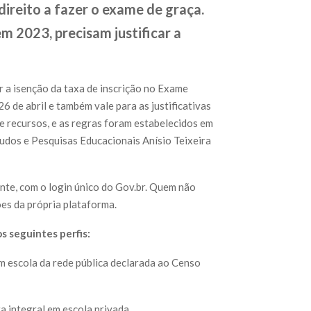
direito a fazer o exame de graça.
m 2023, precisam justificar a
r a isenção da taxa de inscrição no Exame
 de abril e também vale para as justificativas
e recursos, e as regras foram estabelecidos em
studos e Pesquisas Educacionais Anísio Teixeira
nte, com o login único do Gov.br. Quem não
ões da própria plataforma.
s seguintes perfis:
m escola da rede pública declarada ao Censo
a integral em escola privada.