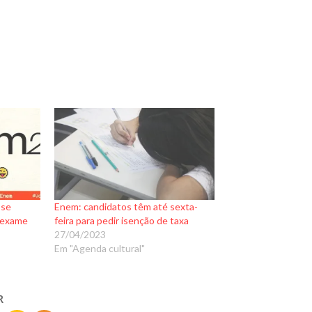
 se
Enem: candidatos têm até sexta-
o exame
feira para pedir isenção de taxa
27/04/2023
Em "Agenda cultural"
R