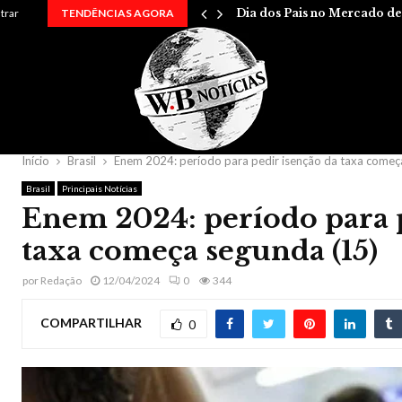
…
ntrar
TENDÊNCIAS AGORA
Dia dos Pais no Mercado d
Início
Brasil
Enem 2024: período para pedir isenção da taxa começ
Brasil
Principais Notícias
Enem 2024: período para p
taxa começa segunda (15)
por
Redação
12/04/2024
0
344
COMPARTILHAR
0