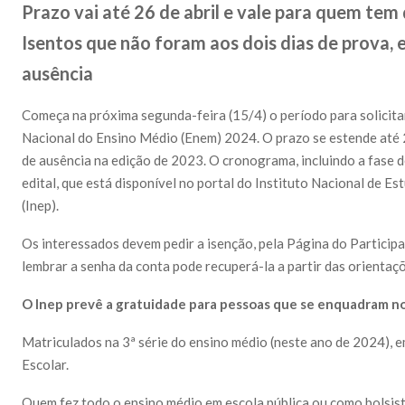
Prazo vai até 26 de abril e vale para quem tem 
Isentos que não foram aos dois dias de prova, e
ausência
Começa na próxima segunda-feira (15/4) o período para solicita
Nacional do Ensino Médio (Enem) 2024. O prazo se estende até 26
de ausência na edição de 2023. O cronograma, incluindo a fase d
edital, que está disponível no portal do Instituto Nacional de E
(Inep).
Os interessados devem pedir a isenção, pela Página do Participa
lembrar a senha da conta pode recuperá-la a partir das orientaç
O Inep prevê a gratuidade para pessoas que se enquadram no
Matriculados na 3ª série do ensino médio (neste ano de 2024), e
Escolar.
Quem fez todo o ensino médio em escola pública ou como bolsist