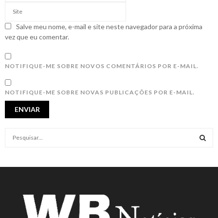
Salve meu nome, e-mail e site neste navegador para a próxima
vez que eu comentar.
NOTIFIQUE-ME SOBRE NOVOS COMENTÁRIOS POR E-MAIL.
NOTIFIQUE-ME SOBRE NOVAS PUBLICAÇÕES POR E-MAIL.
S
e
a
S
r
c
E
h
f
A
o
r
R