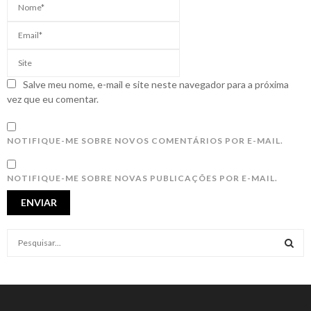
Salve meu nome, e-mail e site neste navegador para a próxima
vez que eu comentar.
NOTIFIQUE-ME SOBRE NOVOS COMENTÁRIOS POR E-MAIL.
NOTIFIQUE-ME SOBRE NOVAS PUBLICAÇÕES POR E-MAIL.
S
e
a
S
r
c
E
h