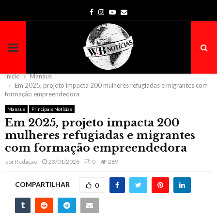
Facebook
Instagram
Youtube
Email
PRIMARY
MENU
Início
Manaus
Em 2025, projeto impacta 200 mulheres refugiadas e migrantes com
formação empreendedora
Manaus
Principais Notícias
Em 2025, projeto impacta 200
mulheres refugiadas e migrantes
com formação empreendedora
por
Redação
23/01/2026
0
289
COMPARTILHAR
0