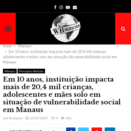
Facebook
Instagram
Youtube
Email
PRIMARY
MENU
Início
Manaus
Em 10 anos, instituição impacta mais de 20,4 mil crianças,
adolescentes e mães solo em situação de vulnerabilidade social em
Manaus
Manaus
Principais Notícias
Em 10 anos, instituição impacta
mais de 20,4 mil crianças,
adolescentes e mães solo em
situação de vulnerabilidade social
em Manaus
por
Redação
13/05/2025
0
436