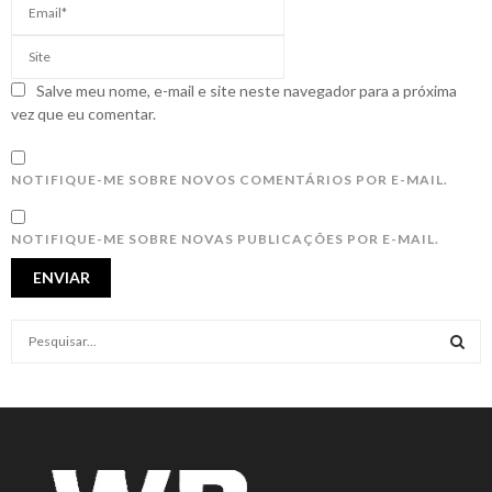
Salve meu nome, e-mail e site neste navegador para a próxima
vez que eu comentar.
NOTIFIQUE-ME SOBRE NOVOS COMENTÁRIOS POR E-MAIL.
NOTIFIQUE-ME SOBRE NOVAS PUBLICAÇÕES POR E-MAIL.
S
e
a
S
r
c
E
h
f
A