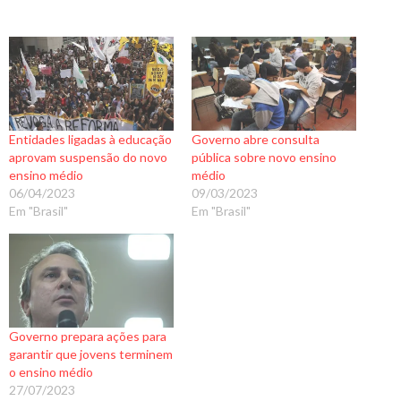
Entidades ligadas à educação
Governo abre consulta
aprovam suspensão do novo
pública sobre novo ensino
ensino médio
médio
06/04/2023
09/03/2023
Em "Brasil"
Em "Brasil"
Governo prepara ações para
garantir que jovens terminem
o ensino médio
27/07/2023