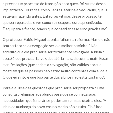
é preciso um processo de transição para quem foi vítima dessa
implantação. Há redes, como Santa Catarina e São Paulo, que já
estavam fazendo antes. Então, as vítimas desse processo têm
que ser reparadas e ver como se recupera esse aprendizado.
Daqui para a frente, temos que consertar esse erro gravíssimo”.
O professor Fábio Miguel aponta falhas na reforma. Mas ele não
tem certeza se a revogação seria o melhor caminho. “Não
acredito que ela precisaria ser totalmente revogada. A ideia é
boa. Só que precisa, talvez, debatê-la mais, discuti-la mais. Essas
manifestações [que pedem a revogação] são válidas porque
mostram que as pessoas não estão muito contentes com a ideia.
O que eu sinto é que boa parte dos alunos não está gostando”.
Para ele, uma das questões que precisaria ser proposta é uma
consulta preliminar aos alunos para que se conheça suas
necessidades, que itinerários poderiam ser mais úteis a eles. “A
ideia da mudança do novo ensino médio não é ruim. Ela é boa.
Porém, o que se deveria ser feito é uma consulta aos alunos para