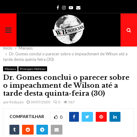
Facebook
Instagram
Youtube
Email
PRIMARY
MENU
Início
Manaus
Dr. Gomes conclui o parecer sobre o impeachment de Wilson até a
tarde desta quinta-feira (30)
Manaus
Principais Notícias
Dr. Gomes conclui o parecer sobre
o impeachment de Wilson até a
tarde desta quinta-feira (30)
por
Redação
30/07/2020
0
567
COMPARTILHAR
0