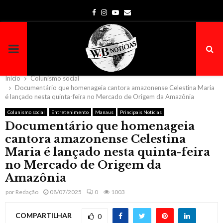
Facebook
Instagram
Youtube
Email
PRIMARY
MENU
Início
Colunismo social
Documentário que homenageia cantora amazonense Celestina Maria
é lançado nesta quinta-feira no Mercado de Origem da Amazônia
Colunismo social
Entretenimento
Manaus
Principais Notícias
Documentário que homenageia
cantora amazonense Celestina
Maria é lançado nesta quinta-feira
no Mercado de Origem da
Amazônia
por
Redação
08/07/2025
0
1003
COMPARTILHAR
0