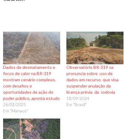
Dados de desmatamento e
Observatório BR-319 se
focos de calor na BR-319
pronuncia sobre uso de
mostram cenário complexo,
dados em recurso que visa
com desafios e
suspender anulação da
oportunidades de ação do
licença prévia da rodovia
poder público, aponta estudo
18/09/2024
26/02/2025
Em "Brasil"
Em "Manaus"