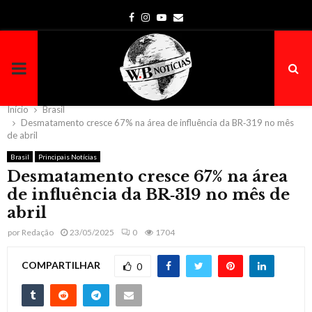
Facebook
Instagram
Youtube
Email
PRIMARY
MENU
Início
Brasil
Desmatamento cresce 67% na área de influência da BR‑319 no mês
de abril
Brasil
Principais Notícias
Desmatamento cresce 67% na área
de influência da BR‑319 no mês de
abril
por
Redação
23/05/2025
0
1704
COMPARTILHAR
0