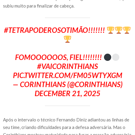
subiu muito para finalizar de cabeça.
#TETRAPODEROSOTIMÃO
!!!!!!!
FOMOOOOOOS, FIEL!!!!!!!!
#VAICORINTHIANS
PIC.TWITTER.COM/FM05WTYXGM
— CORINTHIANS (@CORINTHIANS)
DECEMBER 21, 2025
Após o intervalo o técnico Fernando Diniz adiantou as linhas de
seu time, criando dificuldades para a defesa adversária. Mas o
Corinthians mostrou maturidade para furar a pressão adversária