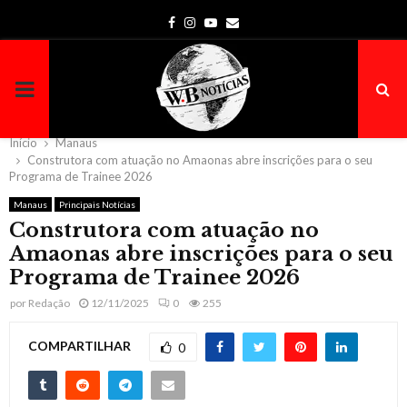
Facebook
Instagram
Youtube
Email
PRIMARY
MENU
Início
Manaus
Construtora com atuação no Amaonas abre inscrições para o seu
Programa de Trainee 2026
Manaus
Principais Notícias
Construtora com atuação no
Amaonas abre inscrições para o seu
Programa de Trainee 2026
por
Redação
12/11/2025
0
255
COMPARTILHAR
0