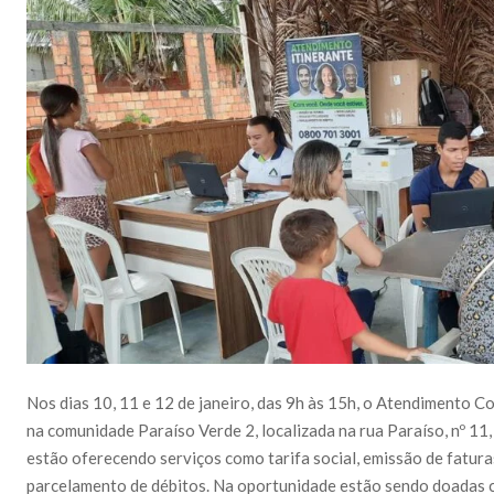
Nos dias 10, 11 e 12 de janeiro, das 9h às 15h, o Atendimento 
na comunidade Paraíso Verde 2, localizada na rua Paraíso, nº 11
estão oferecendo serviços como tarifa social, emissão de faturas
parcelamento de débitos. Na oportunidade estão sendo doadas ce