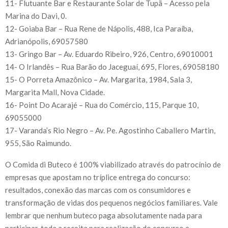
11- Flutuante Bar e Restaurante Solar de Tupã – Acesso pela
Marina do Davi, 0.
12- Goiaba Bar – Rua Rene de Nápolis, 488, Ica Paraíba,
Adrianópolis, 69057580
13- Gringo Bar – Av. Eduardo Ribeiro, 926, Centro, 69010001
14- O Irlandês – Rua Barão do Jaceguaí, 695, Flores, 69058180
15- O Porreta Amazônico – Av. Margarita, 1984, Sala 3,
Margarita Mall, Nova Cidade.
16- Point Do Acarajé – Rua do Comércio, 115, Parque 10,
69055000
17- Varanda’s Rio Negro – Av. Pe. Agostinho Caballero Martin,
955, São Raimundo.
O Comida di Buteco é 100% viabilizado através do patrocínio de
empresas que apostam no tríplice entrega do concurso:
resultados, conexão das marcas com os consumidores e
transformação de vidas dos pequenos negócios familiares. Vale
lembrar que nenhum buteco paga absolutamente nada para
participar, toda a receita para realização do concurso e