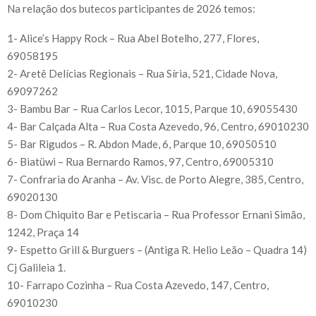
Na relação dos butecos participantes de 2026 temos:
1- Alice’s Happy Rock – Rua Abel Botelho, 277, Flores,
69058195
2- Aretê Delícias Regionais – Rua Síria, 521, Cidade Nova,
69097262
3- Bambu Bar – Rua Carlos Lecor, 1015, Parque 10, 69055430
4- Bar Calçada Alta – Rua Costa Azevedo, 96, Centro, 69010230
5- Bar Rigudos – R. Abdon Made, 6, Parque 10, 69050510
6- Biatüwi – Rua Bernardo Ramos, 97, Centro, 69005310
7- Confraria do Aranha – Av. Visc. de Porto Alegre, 385, Centro,
69020130
8- Dom Chiquito Bar e Petiscaria – Rua Professor Ernani Simão,
1242, Praça 14
9- Espetto Grill & Burguers – (Antiga R. Helio Leão – Quadra 14)
Cj Galileia 1.
10- Farrapo Cozinha – Rua Costa Azevedo, 147, Centro,
69010230