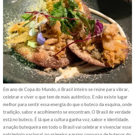
Em ano de Copa do Mundo, o Brasil inteiro se reúne para vibrar,
celebrar e viver o que tem de mais autêntico. E não existe lugar
melhor para sentir essa energia do que o buteco da esquina, onde
tradição, sabor e acolhimento se encontram. O Brasil de verdade
está no buteco. É lá que a cultura ganha voz, sabor e identidade.
a nação butequeira em todo o Brasil vai celebrar e vivenciar esse
patrimônio nacional, no primeiro e maior concurso de butecos do